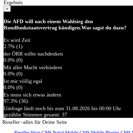
Ergebnis
×
Die AFD will nach einem Wahlsieg den
Rundfunkstaatsvertrag kündigen.Was sagst du dazu?
Es wird Zeit
2.7% (1)
der ÖRR sollte nachdenken
0.0% (0)
Mit aller Macht verhindern
0.0% (0)
Ist mir völlig egal
0.0% (0)
Es muss sich etwas ändern
97.3% (36)
Umfrage läuft noch bis zum 31.08.2026 bis 00:00 Uhr
gezählte Stimmen gesamt: 37
Reseller -alles für Deine Seite
Reseller Shop
CMS Portal Mobile
CMS Mobile Plugins
CMS M