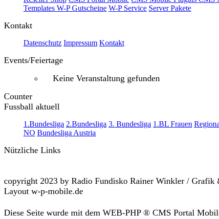
Templates
W-P Gutscheine
W-P Service
Server Pakete
Kontakt
Datenschutz
Impressum
Kontakt
Events/Feiertage
Keine Veranstaltung gefunden
Counter
Fussball aktuell
1.Bundesliga
2.Bundesliga
3. Bundesliga
1.BL Frauen
Regiona
NO
Bundesliga Austria
Nützliche Links
copyright 2023 by Radio Fundisko Rainer Winkler / Grafik
Layout w-p-mobile.de
Diese Seite wurde mit dem WEB-PHP ® CMS Portal Mobil