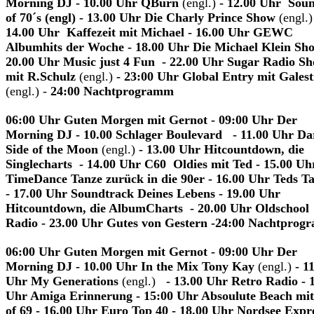
Morning DJ - 10.00 Uhr QBurn
(engl.)
- 12.00 Uhr Soun
of 70´s (engl) - 13.00 Uhr Die Charly Prince Show
(engl.)
14.00 Uhr Kaffezeit mit Michael - 16.00 Uhr GEWC
Albumhits der Woche - 18.00 Uhr Die Michael Klein S
20.00 Uhr Music just 4 Fun - 22.00 Uhr Sugar Radio S
mit R.Schulz
(engl.)
- 23:00 Uhr Global Entry mit Galest
(engl.) -
24:00 Nachtprogramm
06:00 Uhr Guten Morgen mit Gernot - 09:00 Uhr Der
Morning DJ - 10.00 Schlager Boulevard - 11.00 Uhr Da
Side of the Moon
(engl.)
- 13.00 Uhr Hitcountdown, die
Singlecharts - 14.00 Uhr C60 Oldies mit Ted - 15.00 Uh
TimeDance Tanze zurück in die 90er - 16.00 Uhr Teds T
- 17.00 Uhr Soundtrack Deines Lebens - 19.00 Uhr
Hitcountdown, die AlbumCharts - 20.00 Uhr Oldschool
Radio - 23.00 Uhr Gutes von Gestern -24:00 Nachtpro
06:00 Uhr Guten Morgen mit Gernot - 09:00 Uhr Der
Morning DJ - 10.00 Uhr In the Mix Tony Kay
(engl.)
- 1
Uhr
My Generations
(engl.)
- 13.00 Uhr Retro Radio - 
Uhr Amiga Erinnerung - 15:00 Uhr Absoulute Beach mi
of 69 - 16.00 Uhr Euro Top 40 - 18.00 Uhr Nordsee Expr