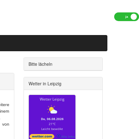
Bitte lächeln
Wetter in Leipzig
Wetter Leipzig
tere
einem
.
Do, 06.08.2026
, von
21°C
Leicht bewölkt
Alle Infos